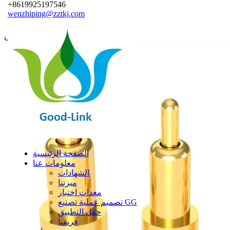
+8619925197546
wenzhiping@zztkj.com
الصفحة الرئيسية
/
منتجات
/
بوجو دبوس
الصفحة الرئيسية
معلومات عنا
الشهادات
ميزتنا
معدات اختبار
تصميم عملية تصنيع GG
حقل التطبيق
فريقنا