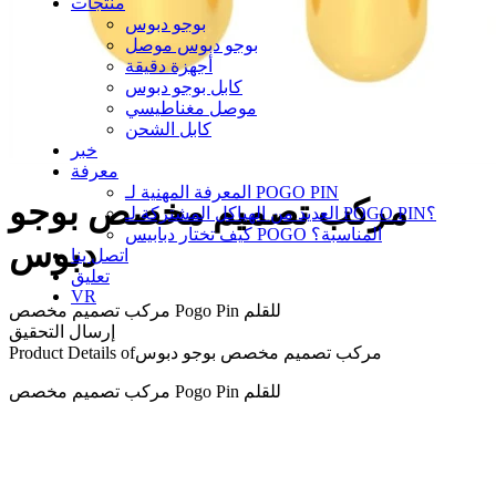
منتجات
بوجو دبوس
بوجو دبوس موصل
أجهزة دقيقة
كابل بوجو دبوس
موصل مغناطيسي
كابل الشحن
خبر
معرفة
المعرفة المهنية لـ POGO PIN
مركب تصميم مخصص بوجو
العديد من الهياكل المشتركة لـ POGO PIN؟
كيف تختار دبابيس POGO المناسبة؟
دبوس
اتصل بنا
تعليق
VR
مركب تصميم مخصص Pogo Pin للقلم
إرسال التحقيق
مركب تصميم مخصص بوجو دبوس
Product Details of
مركب تصميم مخصص Pogo Pin للقلم